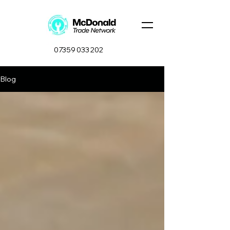
07359 033 202
Blog