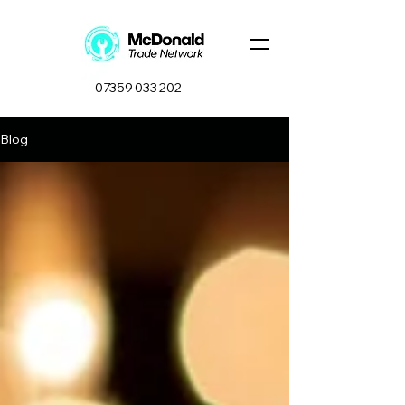
07359 033 202
Blog